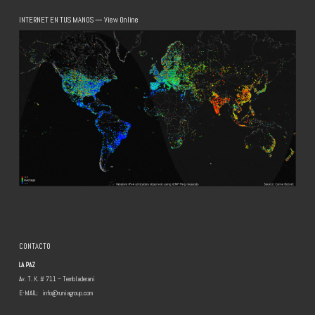
INTERNET EN TUS MANOS — View Online
CONTACTO
LA PAZ
Av. T. K. # 711 – Tembladerani
E-MAIL:
info@runiagroup.com