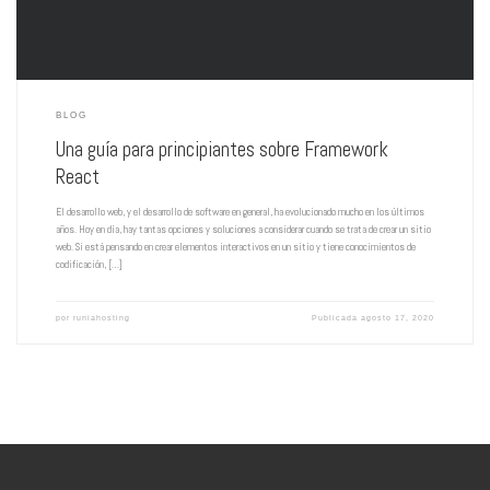
BLOG
Una guía para principiantes sobre Framework
React
El desarrollo web, y el desarrollo de software en general, ha evolucionado mucho en los últimos
años. Hoy en día, hay tantas opciones y soluciones a considerar cuando se trata de crear un sitio
web. Si está pensando en crear elementos interactivos en un sitio y tiene conocimientos de
codificación, […]
por
runiahosting
Publicada
agosto 17, 2020